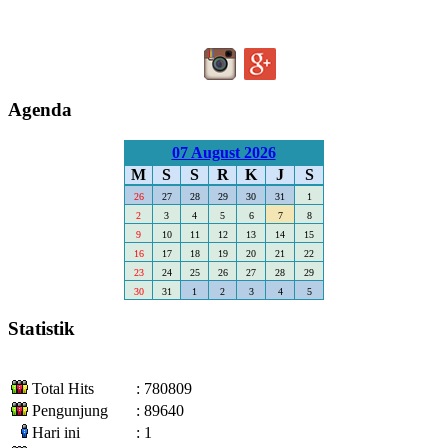
Agenda
07 August 2026
M
S
S
R
K
J
S
26
27
28
29
30
31
1
2
3
4
5
6
7
8
9
10
11
12
13
14
15
16
17
18
19
20
21
22
23
24
25
26
27
28
29
30
31
1
2
3
4
5
Statistik
Total Hits
: 780809
Pengunjung
: 89640
Hari ini
: 1