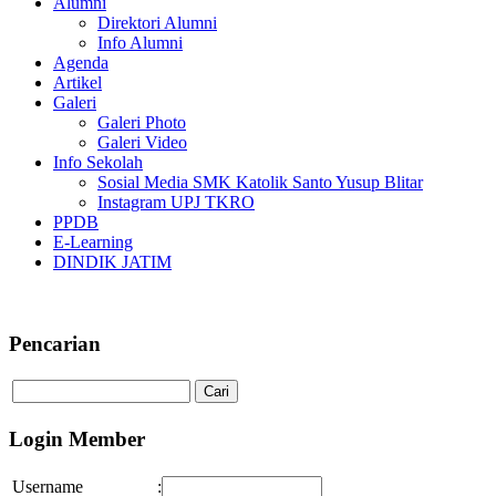
Alumni
Direktori Alumni
Info Alumni
Agenda
Artikel
Galeri
Galeri Photo
Galeri Video
Info Sekolah
Sosial Media SMK Katolik Santo Yusup Blitar
Instagram UPJ TKRO
PPDB
E-Learning
DINDIK JATIM
Selamat Datang di SMK Katolik Sa
Pencarian
Login Member
Username
: