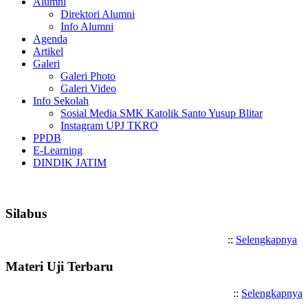
Alumni
Direktori Alumni
Info Alumni
Agenda
Artikel
Galeri
Galeri Photo
Galeri Video
Info Sekolah
Sosial Media SMK Katolik Santo Yusup Blitar
Instagram UPJ TKRO
PPDB
E-Learning
DINDIK JATIM
Selamat Datang di SMK Katoli
Silabus
::
Selengkapnya
Materi Uji Terbaru
::
Selengkapnya