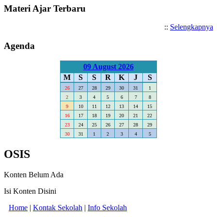
Materi Ajar Terbaru
::
Selengkapnya
Agenda
09 August 2026
M
S
S
R
K
J
S
26
27
28
29
30
31
1
2
3
4
5
6
7
8
9
10
11
12
13
14
15
16
17
18
19
20
21
22
23
24
25
26
27
28
29
30
31
1
2
3
4
5
OSIS
Konten Belum Ada
Isi Konten Disini
Home
|
Kontak Sekolah
|
Info Sekolah