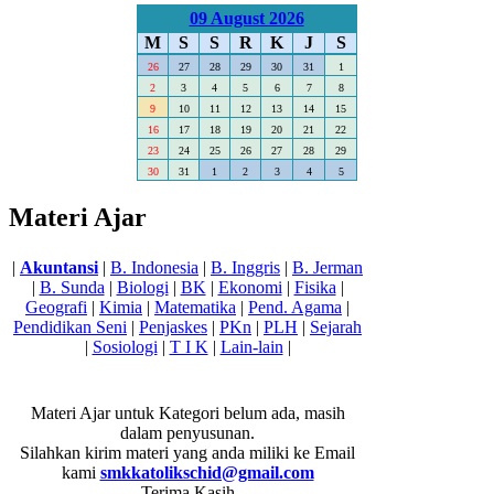
09 August 2026
M
S
S
R
K
J
S
26
27
28
29
30
31
1
2
3
4
5
6
7
8
9
10
11
12
13
14
15
16
17
18
19
20
21
22
23
24
25
26
27
28
29
30
31
1
2
3
4
5
Materi Ajar
|
Akuntansi
|
B. Indonesia
|
B. Inggris
|
B. Jerman
|
B. Sunda
|
Biologi
|
BK
|
Ekonomi
|
Fisika
|
Geografi
|
Kimia
|
Matematika
|
Pend. Agama
|
Pendidikan Seni
|
Penjaskes
|
PKn
|
PLH
|
Sejarah
|
Sosiologi
|
T I K
|
Lain-lain
|
Materi Ajar untuk Kategori
belum ada, masih
dalam penyusunan.
Silahkan kirim materi yang anda miliki ke Email
kami
smkkatolikschid@gmail.com
----- Terima Kasih -----