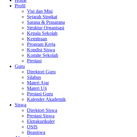
Home
Profil
Visi dan Misi
Sejarah Singkat
Sarana & Prasarana
Struktur Organisasi
Kepala Sekolah
Kemitraan
Program Kerja
Kondisi Siswa
Komite Sekolah
Prestasi
Guru
Direktori Guru
Silabus
Materi Ajar
Materi Uji
Prestasi Guru
Kalender Akademik
Siswa
Direktori Siswa
Prestasi Siswa
Ektrakurikuler
OSIS
Beasiswa