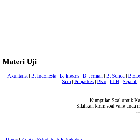
Materi Uji
|
Akuntansi
|
B. Indonesia
|
B. Inggris
|
B. Jerman
|
B. Sunda
|
Biolo
Seni
|
Penjaskes
|
PKn
|
PLH
|
Sejarah
Kumpulan Soal untuk Ka
Silahkan kirim soal yang anda 
--
Home
|
Kontak Sekolah
|
Info Sekolah