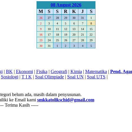
08 August 2026
M
S
S
R
K
J
S
26
27
28
29
30
31
1
2
3
4
5
6
7
8
9
10
11
12
13
14
15
16
17
18
19
20
21
22
23
24
25
26
27
28
29
30
31
1
2
3
4
5
gi
|
BK
|
Ekonomi
|
Fisika
|
Geografi
|
Kimia
|
Matematika
|
Pend. Aga
|
Sosiologi
|
T I K
|
Soal Olimpiade
|
Soal UN
|
Soal UTS
|
tegori
belum ada, masih dalam penyusunan.
miliki ke Email kami
smkkatolikschid@gmail.com
--- Terima Kasih -----