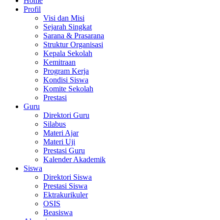
Home
Profil
Visi dan Misi
Sejarah Singkat
Sarana & Prasarana
Struktur Organisasi
Kepala Sekolah
Kemitraan
Program Kerja
Kondisi Siswa
Komite Sekolah
Prestasi
Guru
Direktori Guru
Silabus
Materi Ajar
Materi Uji
Prestasi Guru
Kalender Akademik
Siswa
Direktori Siswa
Prestasi Siswa
Ektrakurikuler
OSIS
Beasiswa