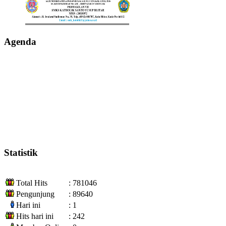
Agenda
Statistik
Total Hits
: 781046
Pengunjung
: 89640
Hari ini
: 1
Hits hari ini
: 242