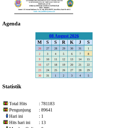
Agenda
08 August 2026
M
S
S
R
K
J
S
26
27
28
29
30
31
1
2
3
4
5
6
7
8
9
10
11
12
13
14
15
16
17
18
19
20
21
22
23
24
25
26
27
28
29
30
31
1
2
3
4
5
Statistik
Total Hits
: 781183
Pengunjung
: 89641
Hari ini
: 1
Hits hari ini
: 13