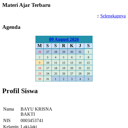
Materi Ajar Terbaru
::
Selengkapnya
Agenda
09 August 2026
M
S
S
R
K
J
S
26
27
28
29
30
31
1
2
3
4
5
6
7
8
9
10
11
12
13
14
15
16
17
18
19
20
21
22
23
24
25
26
27
28
29
30
31
1
2
3
4
5
Profil Siswa
Nama
BAYU KRISNA
BAKTI
NIS
0003453741
Kelamin
Laki-laki