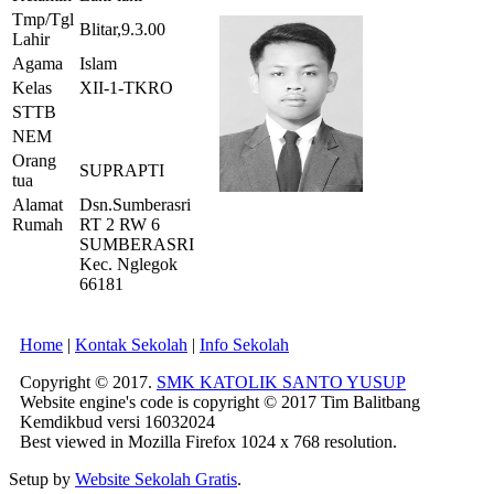
Tmp/Tgl
Blitar,9.3.00
Lahir
Agama
Islam
Kelas
XII-1-TKRO
STTB
NEM
Orang
SUPRAPTI
tua
Alamat
Dsn.Sumberasri
Rumah
RT 2 RW 6
SUMBERASRI
Kec. Nglegok
66181
Home
|
Kontak Sekolah
|
Info Sekolah
Copyright © 2017.
SMK KATOLIK SANTO YUSUP
Website engine's code is copyright © 2017 Tim Balitbang
Kemdikbud versi 16032024
Best viewed in Mozilla Firefox 1024 x 768 resolution.
Setup by
Website Sekolah Gratis
.