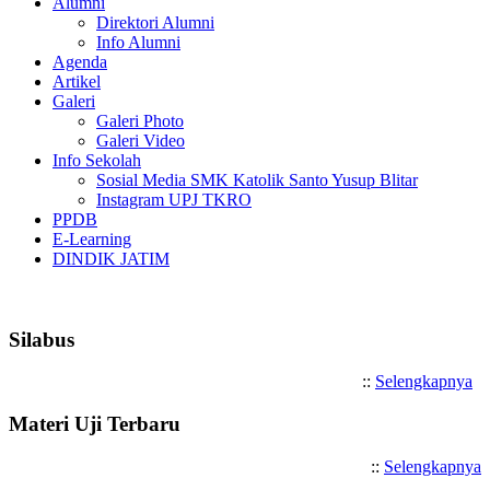
Alumni
Direktori Alumni
Info Alumni
Agenda
Artikel
Galeri
Galeri Photo
Galeri Video
Info Sekolah
Sosial Media SMK Katolik Santo Yusup Blitar
Instagram UPJ TKRO
PPDB
E-Learning
DINDIK JATIM
Selamat Datang di SMK Katoli
Silabus
::
Selengkapnya
Materi Uji Terbaru
::
Selengkapnya