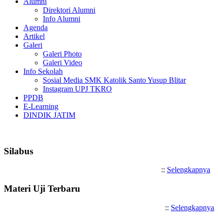
Alumni
Direktori Alumni
Info Alumni
Agenda
Artikel
Galeri
Galeri Photo
Galeri Video
Info Sekolah
Sosial Media SMK Katolik Santo Yusup Blitar
Instagram UPJ TKRO
PPDB
E-Learning
DINDIK JATIM
Selamat Datang di SMK Katoli
Silabus
::
Selengkapnya
Materi Uji Terbaru
::
Selengkapnya