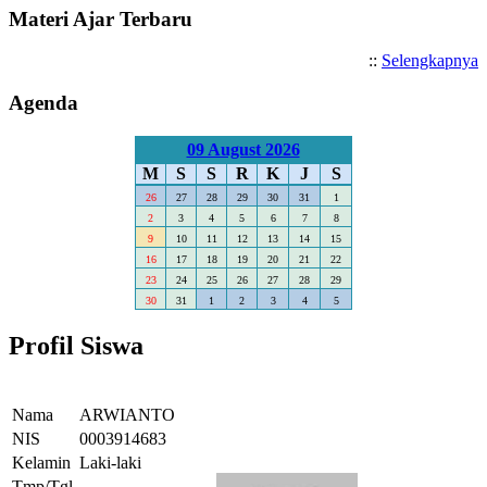
Materi Ajar Terbaru
::
Selengkapnya
Agenda
09 August 2026
M
S
S
R
K
J
S
26
27
28
29
30
31
1
2
3
4
5
6
7
8
9
10
11
12
13
14
15
16
17
18
19
20
21
22
23
24
25
26
27
28
29
30
31
1
2
3
4
5
Profil Siswa
Nama
ARWIANTO
NIS
0003914683
Kelamin
Laki-laki
Tmp/Tgl