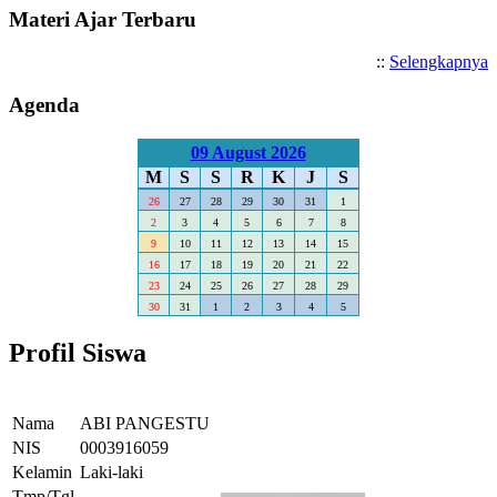
Materi Ajar Terbaru
::
Selengkapnya
Agenda
09 August 2026
M
S
S
R
K
J
S
26
27
28
29
30
31
1
2
3
4
5
6
7
8
9
10
11
12
13
14
15
16
17
18
19
20
21
22
23
24
25
26
27
28
29
30
31
1
2
3
4
5
Profil Siswa
Nama
ABI PANGESTU
NIS
0003916059
Kelamin
Laki-laki
Tmp/Tgl