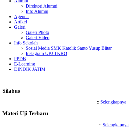
Alumni
Direktori Alumni
Info Alumni
Agenda
Artikel
Galeri
Galeri Photo
Galeri Video
Info Sekolah
Sosial Media SMK Katolik Santo Yusup Blitar
Instagram UPJ TKRO
PPDB
E-Learning
DINDIK JATIM
Selamat Datang di SMK Katoli
Silabus
::
Selengkapnya
Materi Uji Terbaru
::
Selengkapnya