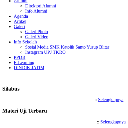
Alumni
Direktori Alumni
Info Alumni
Agenda
Artikel
Galeri
Galeri Photo
Galeri Video
Info Sekolah
Sosial Media SMK Katolik Santo Yusup Blitar
Instagram UPJ TKRO
PPDB
E-Learning
DINDIK JATIM
Selamat Datang di SMK Katoli
Silabus
::
Selengkapnya
Materi Uji Terbaru
::
Selengkapnya