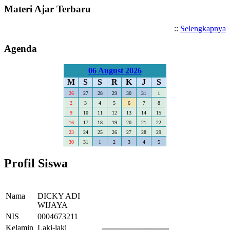
Materi Ajar Terbaru
::
Selengkapnya
Agenda
06 August 2026
M
S
S
R
K
J
S
26
27
28
29
30
31
1
2
3
4
5
6
7
8
9
10
11
12
13
14
15
16
17
18
19
20
21
22
23
24
25
26
27
28
29
30
31
1
2
3
4
5
Profil Siswa
Nama
DICKY ADI
WIJAYA
NIS
0004673211
Kelamin
Laki-laki