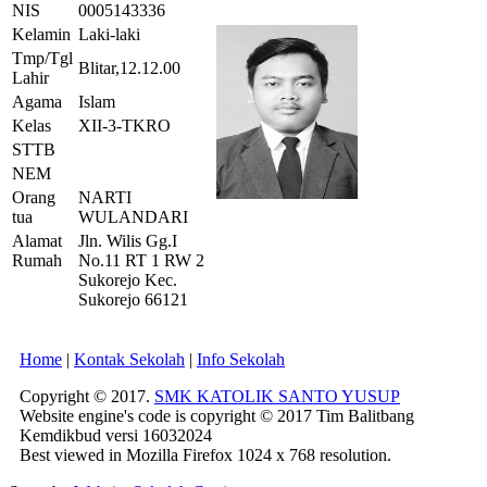
NIS
0005143336
Kelamin
Laki-laki
Tmp/Tgl
Blitar,12.12.00
Lahir
Agama
Islam
Kelas
XII-3-TKRO
STTB
NEM
Orang
NARTI
tua
WULANDARI
Alamat
Jln. Wilis Gg.I
Rumah
No.11 RT 1 RW 2
Sukorejo Kec.
Sukorejo 66121
Home
|
Kontak Sekolah
|
Info Sekolah
Copyright © 2017.
SMK KATOLIK SANTO YUSUP
Website engine's code is copyright © 2017 Tim Balitbang
Kemdikbud versi 16032024
Best viewed in Mozilla Firefox 1024 x 768 resolution.