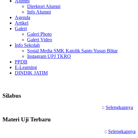
Alumni
Direktori Alumni
Info Alumni
Agenda
Artikel
Galeri
Galeri Photo
Galeri Video
Info Sekolah
Sosial Media SMK Katolik Santo Yusup Blitar
Instagram UPJ TKRO
PPDB
E-Learning
DINDIK JATIM
Selamat Datang di SMK Katoli
Silabus
::
Selengkapnya
Materi Uji Terbaru
::
Selengkapnya