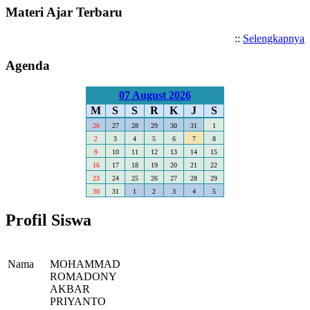
Materi Ajar Terbaru
::
Selengkapnya
Agenda
07 August 2026
M
S
S
R
K
J
S
26
27
28
29
30
31
1
2
3
4
5
6
7
8
9
10
11
12
13
14
15
16
17
18
19
20
21
22
23
24
25
26
27
28
29
30
31
1
2
3
4
5
Profil Siswa
Nama
MOHAMMAD
ROMADONY
AKBAR
PRIYANTO