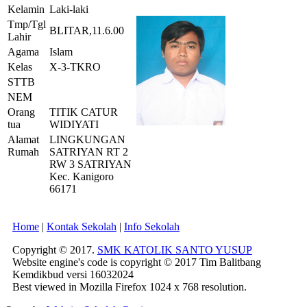
Kelamin
Laki-laki
Tmp/Tgl
BLITAR,11.6.00
Lahir
Agama
Islam
Kelas
X-3-TKRO
STTB
NEM
Orang
TITIK CATUR
tua
WIDIYATI
Alamat
LINGKUNGAN
Rumah
SATRIYAN RT 2
RW 3 SATRIYAN
Kec. Kanigoro
66171
Home
|
Kontak Sekolah
|
Info Sekolah
Copyright © 2017.
SMK KATOLIK SANTO YUSUP
Website engine's code is copyright © 2017 Tim Balitbang
Kemdikbud versi 16032024
Best viewed in Mozilla Firefox 1024 x 768 resolution.