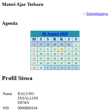
Materi Ajar Terbaru
::
Selengkapnya
Agenda
06 August 2026
M
S
S
R
K
J
S
26
27
28
29
30
31
1
2
3
4
5
6
7
8
9
10
11
12
13
14
15
16
17
18
19
20
21
22
23
24
25
26
27
28
29
30
31
1
2
3
4
5
Profil Siswa
Nama
RALUNG
JASALLOH
DEWA
NIS
0006860164