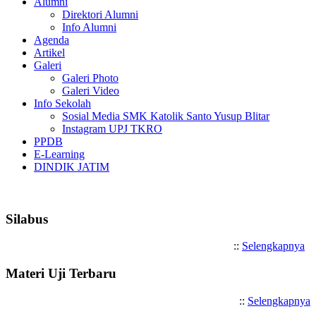
Alumni
Direktori Alumni
Info Alumni
Agenda
Artikel
Galeri
Galeri Photo
Galeri Video
Info Sekolah
Sosial Media SMK Katolik Santo Yusup Blitar
Instagram UPJ TKRO
PPDB
E-Learning
DINDIK JATIM
Selamat Datang di SMK Katolik San
Silabus
::
Selengkapnya
Materi Uji Terbaru
::
Selengkapnya