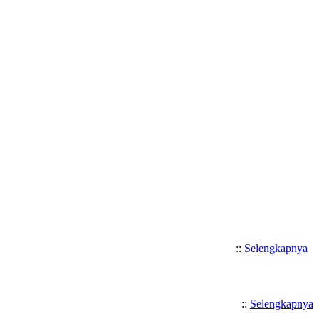
Selamat Datang di SMK Katolik 
::
Selengkapnya
::
Selengkapnya