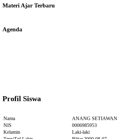
Materi Ajar Terbaru
Agenda
Profil Siswa
Nama
ANANG SETIAWAN
NIS
0006985953
Kelamin
Laki-laki
Tmp/Tgl Lahir
Blitar,2000-08-07