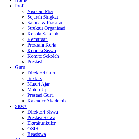
Home
Profil
Visi dan Misi
Sejarah Singkat
Sarana & Prasarana
Struktur Organisasi
Kepala Sekolah
Kemitraan
Program Kerja
Kondisi Siswa
Komite Sekolah
Prestasi
Guru
Direktori Guru
Silabus
Materi Ajar
Materi Uji
Prestasi Guru
Kalender Akademik
Siswa
Direktori Siswa
Prestasi Siswa
Ektrakurikuler
OSIS
Beasiswa