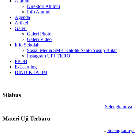
Alumni
Direktori Alumni
Info Alumni
Agenda
Artikel
Galeri
Galeri Photo
Galeri Video
Info Sekolah
Sosial Media SMK Katolik Santo Yusup Blitar
Instagram UPJ TKRO
PPDB
E-Learning
DINDIK JATIM
Selamat Datang di SMK Katoli
Silabus
::
Selengkapnya
Materi Uji Terbaru
::
Selengkapnya