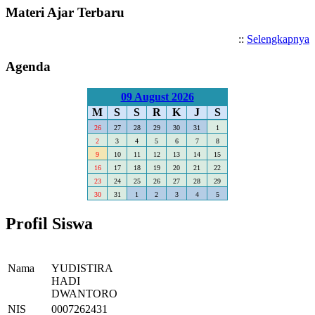
Materi Ajar Terbaru
::
Selengkapnya
Agenda
09 August 2026
M
S
S
R
K
J
S
26
27
28
29
30
31
1
2
3
4
5
6
7
8
9
10
11
12
13
14
15
16
17
18
19
20
21
22
23
24
25
26
27
28
29
30
31
1
2
3
4
5
Profil Siswa
Nama
YUDISTIRA
HADI
DWANTORO
NIS
0007262431