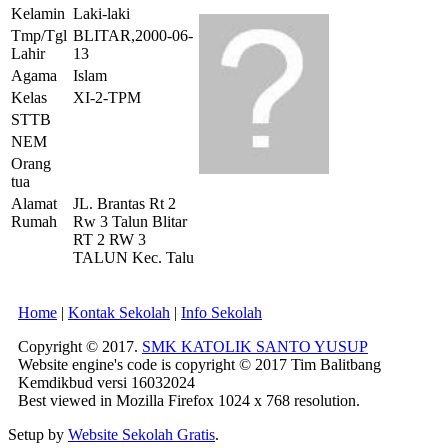
Kelamin
Laki-laki
Tmp/Tgl
BLITAR,2000-06-
Lahir
13
Agama
Islam
Kelas
XI-2-TPM
STTB
NEM
Orang
tua
Alamat
JL. Brantas Rt 2
Rumah
Rw 3 Talun Blitar
RT 2 RW 3
TALUN Kec. Talu
Home
|
Kontak Sekolah
|
Info Sekolah
Copyright © 2017.
SMK KATOLIK SANTO YUSUP
Website engine's code is copyright © 2017 Tim Balitbang
Kemdikbud versi 16032024
Best viewed in Mozilla Firefox 1024 x 768 resolution.
Setup by
Website Sekolah Gratis
.