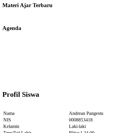
Materi Ajar Terbaru
Agenda
Profil Siswa
Nama
Andrean Pangestu
NIS
0008853418
Kelamin
Laki-laki
Tmp/Tgl Lahir
Blitar,1.24.00