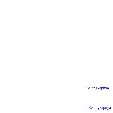
Selamat Datang di SMK Katolik 
::
Selengkapnya
::
Selengkapnya