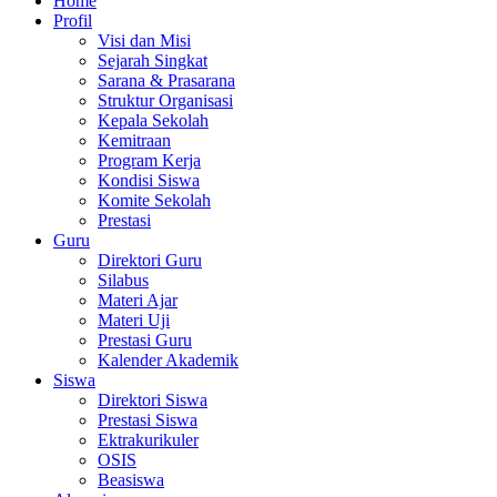
Home
Profil
Visi dan Misi
Sejarah Singkat
Sarana & Prasarana
Struktur Organisasi
Kepala Sekolah
Kemitraan
Program Kerja
Kondisi Siswa
Komite Sekolah
Prestasi
Guru
Direktori Guru
Silabus
Materi Ajar
Materi Uji
Prestasi Guru
Kalender Akademik
Siswa
Direktori Siswa
Prestasi Siswa
Ektrakurikuler
OSIS
Beasiswa