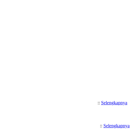
Selamat Datang di SMK Katolik 
::
Selengkapnya
::
Selengkapnya