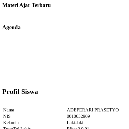
Materi Ajar Terbaru
Agenda
Profil Siswa
Nama
ADEFERARI PRASETYO
NIS
0010632969
Kelamin
Laki-laki
Tmp/Tgl Lahir
Blitar,2.9.01