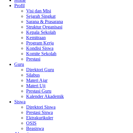
Home
Profil
Visi dan Misi
Sejarah Singkat
Sarana & Prasarana
Struktur Organisasi
Kepala Sekolah
Kemitraan
Program Kerja
Kondisi Siswa
Komite Sekolah
Prestasi
Guru
Direktori Guru
Silabus
Materi Ajar
Materi Uji
Prestasi Guru
Kalender Akademik
Siswa
Direktori Siswa
Prestasi Siswa
Ektrakurikuler
OSIS
Beasiswa