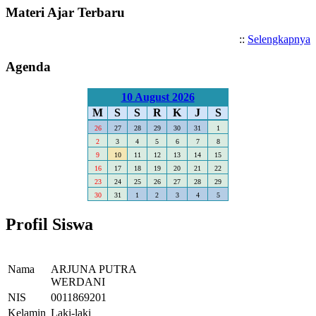
Materi Ajar Terbaru
::
Selengkapnya
Agenda
10 August 2026
M
S
S
R
K
J
S
26
27
28
29
30
31
1
2
3
4
5
6
7
8
9
10
11
12
13
14
15
16
17
18
19
20
21
22
23
24
25
26
27
28
29
30
31
1
2
3
4
5
Profil Siswa
Nama
ARJUNA PUTRA
WERDANI
NIS
0011869201
Kelamin
Laki-laki