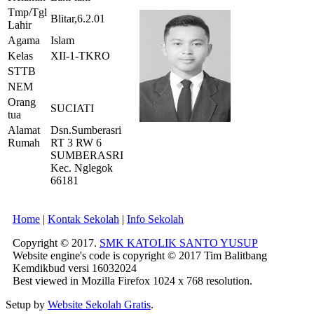
Tmp/Tgl
Blitar,6.2.01
Lahir
Agama
Islam
Kelas
XII-1-TKRO
STTB
NEM
Orang
SUCIATI
tua
Alamat
Dsn.Sumberasri
Rumah
RT 3 RW 6
SUMBERASRI
Kec. Nglegok
66181
Home
|
Kontak Sekolah
|
Info Sekolah
Copyright © 2017.
SMK KATOLIK SANTO YUSUP
Website engine's code is copyright © 2017 Tim Balitbang
Kemdikbud versi 16032024
Best viewed in Mozilla Firefox 1024 x 768 resolution.
Setup by
Website Sekolah Gratis
.