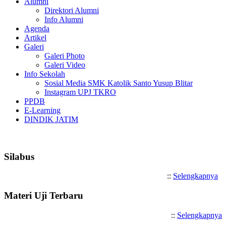
Alumni
Direktori Alumni
Info Alumni
Agenda
Artikel
Galeri
Galeri Photo
Galeri Video
Info Sekolah
Sosial Media SMK Katolik Santo Yusup Blitar
Instagram UPJ TKRO
PPDB
E-Learning
DINDIK JATIM
Selamat Datang di SMK Katoli
Silabus
::
Selengkapnya
Materi Uji Terbaru
::
Selengkapnya