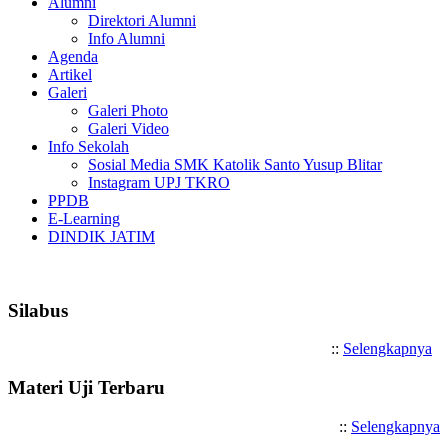
Alumni
Direktori Alumni
Info Alumni
Agenda
Artikel
Galeri
Galeri Photo
Galeri Video
Info Sekolah
Sosial Media SMK Katolik Santo Yusup Blitar
Instagram UPJ TKRO
PPDB
E-Learning
DINDIK JATIM
Selamat Datang di SMK Katoli
Silabus
::
Selengkapnya
Materi Uji Terbaru
::
Selengkapnya