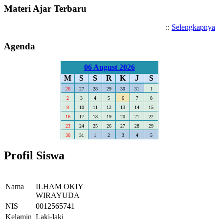
Materi Ajar Terbaru
::
Selengkapnya
Agenda
06 August 2026
M
S
S
R
K
J
S
26
27
28
29
30
31
1
2
3
4
5
6
7
8
9
10
11
12
13
14
15
16
17
18
19
20
21
22
23
24
25
26
27
28
29
30
31
1
2
3
4
5
Profil Siswa
Nama
ILHAM OKIY
WIRAYUDA
NIS
0012565741
Kelamin
Laki-laki