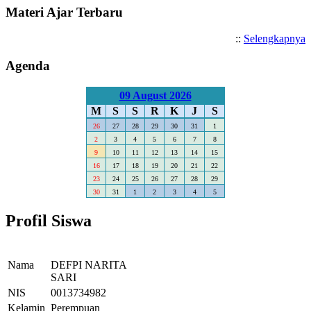
Materi Ajar Terbaru
::
Selengkapnya
Agenda
09 August 2026
M
S
S
R
K
J
S
26
27
28
29
30
31
1
2
3
4
5
6
7
8
9
10
11
12
13
14
15
16
17
18
19
20
21
22
23
24
25
26
27
28
29
30
31
1
2
3
4
5
Profil Siswa
Nama
DEFPI NARITA
SARI
NIS
0013734982
Kelamin
Perempuan