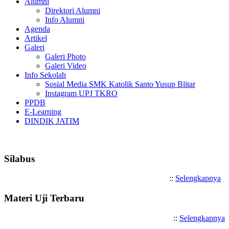
Alumni
Direktori Alumni
Info Alumni
Agenda
Artikel
Galeri
Galeri Photo
Galeri Video
Info Sekolah
Sosial Media SMK Katolik Santo Yusup Blitar
Instagram UPJ TKRO
PPDB
E-Learning
DINDIK JATIM
Selamat Datang di SMK Katoli
Silabus
::
Selengkapnya
Materi Uji Terbaru
::
Selengkapnya