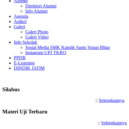
Alumni
Direktori Alumni
Info Alumni
Agenda
Artikel
Galeri
Galeri Photo
Galeri Video
Info Sekolah
Sosial Media SMK Katolik Santo Yusup Blitar
Instagram UPJ TKRO
PPDB
E-Learning
DINDIK JATIM
Selamat Datang di SMK Katoli
Silabus
::
Selengkapnya
Materi Uji Terbaru
::
Selengkapnya