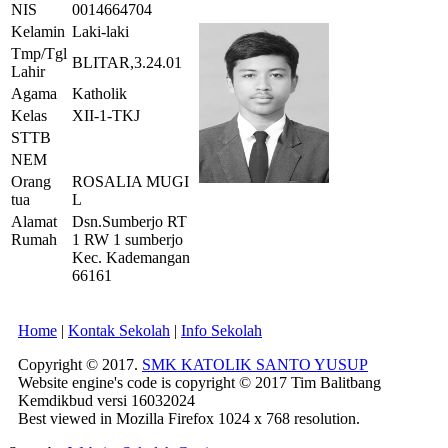
NIS
0014664704
Kelamin
Laki-laki
Tmp/Tgl
BLITAR,3.24.01
Lahir
Agama
Katholik
Kelas
XII-1-TKJ
STTB
NEM
Orang
ROSALIA MUGI
tua
L
Alamat
Dsn.Sumberjo RT
Rumah
1 RW 1 sumberjo
Kec. Kademangan
66161
Home
|
Kontak Sekolah
|
Info Sekolah
Copyright © 2017.
SMK KATOLIK SANTO YUSUP
Website engine's code is copyright © 2017 Tim Balitbang
Kemdikbud versi 16032024
Best viewed in Mozilla Firefox 1024 x 768 resolution.