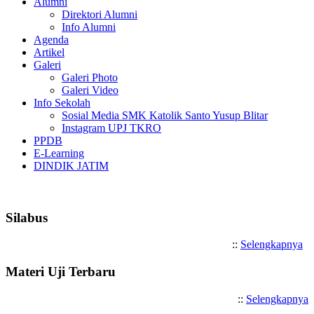
Alumni
Direktori Alumni
Info Alumni
Agenda
Artikel
Galeri
Galeri Photo
Galeri Video
Info Sekolah
Sosial Media SMK Katolik Santo Yusup Blitar
Instagram UPJ TKRO
PPDB
E-Learning
DINDIK JATIM
Selamat Datang di SMK Katolik
Silabus
::
Selengkapnya
Materi Uji Terbaru
::
Selengkapnya