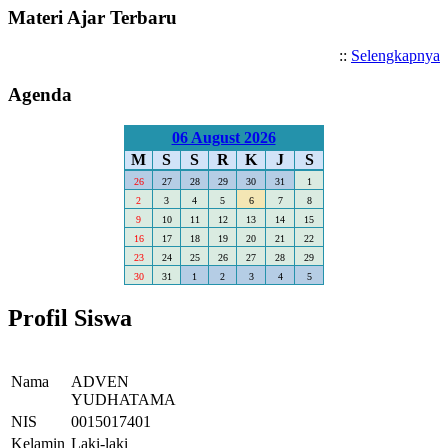
Materi Ajar Terbaru
::
Selengkapnya
Agenda
06 August 2026
M
S
S
R
K
J
S
26
27
28
29
30
31
1
2
3
4
5
6
7
8
9
10
11
12
13
14
15
16
17
18
19
20
21
22
23
24
25
26
27
28
29
30
31
1
2
3
4
5
Profil Siswa
Nama
ADVEN
YUDHATAMA
NIS
0015017401
Kelamin
Laki-laki