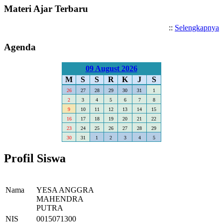
Materi Ajar Terbaru
::
Selengkapnya
Agenda
09 August 2026
M
S
S
R
K
J
S
26
27
28
29
30
31
1
2
3
4
5
6
7
8
9
10
11
12
13
14
15
16
17
18
19
20
21
22
23
24
25
26
27
28
29
30
31
1
2
3
4
5
Profil Siswa
Nama
YESA ANGGRA
MAHENDRA
PUTRA
NIS
0015071300