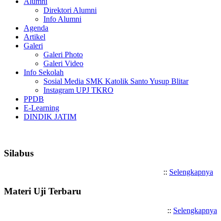
Alumni
Direktori Alumni
Info Alumni
Agenda
Artikel
Galeri
Galeri Photo
Galeri Video
Info Sekolah
Sosial Media SMK Katolik Santo Yusup Blitar
Instagram UPJ TKRO
PPDB
E-Learning
DINDIK JATIM
Selamat Datang di SMK Katoli
Silabus
::
Selengkapnya
Materi Uji Terbaru
::
Selengkapnya