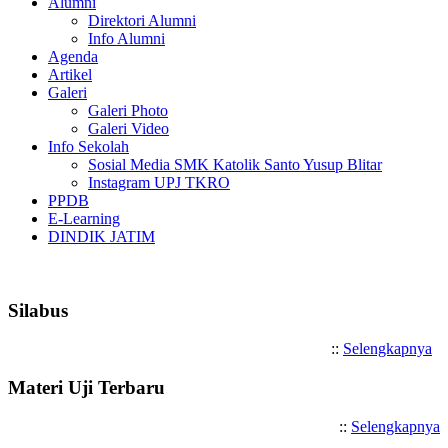
Alumni
Direktori Alumni
Info Alumni
Agenda
Artikel
Galeri
Galeri Photo
Galeri Video
Info Sekolah
Sosial Media SMK Katolik Santo Yusup Blitar
Instagram UPJ TKRO
PPDB
E-Learning
DINDIK JATIM
Selamat Datang di SMK Katoli
Silabus
::
Selengkapnya
Materi Uji Terbaru
::
Selengkapnya