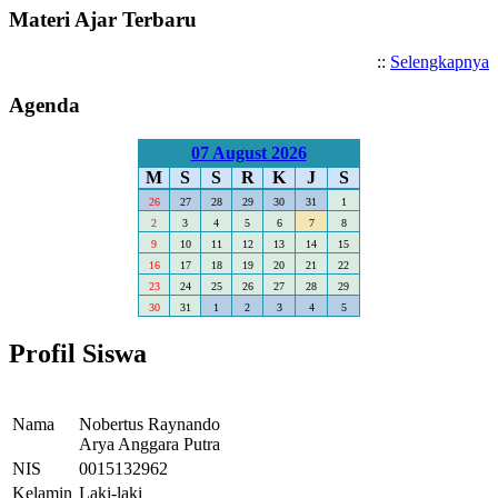
Materi Ajar Terbaru
::
Selengkapnya
Agenda
07 August 2026
M
S
S
R
K
J
S
26
27
28
29
30
31
1
2
3
4
5
6
7
8
9
10
11
12
13
14
15
16
17
18
19
20
21
22
23
24
25
26
27
28
29
30
31
1
2
3
4
5
Profil Siswa
Nama
Nobertus Raynando
Arya Anggara Putra
NIS
0015132962
Kelamin
Laki-laki