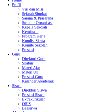
Home
Profil
Visi dan Misi
Sejarah Singkat
Sarana & Prasarana
Struktur Organisasi
Kepala Sekolah
Kemitraan
Program Kerja
Kondisi Siswa
Komite Sekolah
Prestasi
Guru
Direktori Guru
Silabus
Materi Ajar
Materi Uji
Prestasi Guru
Kalender Akademik
Siswa
Direktori Siswa
Prestasi Siswa
Ektrakurikuler
OSIS
Beasiswa