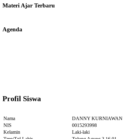
Materi Ajar Terbaru
Agenda
Profil Siswa
Nama
DANNY KURNIAWAN
NIS
0015293998
Kelamin
Laki-laki
Tmp/Tgl Lahir
Tulung Agung,3.16.01