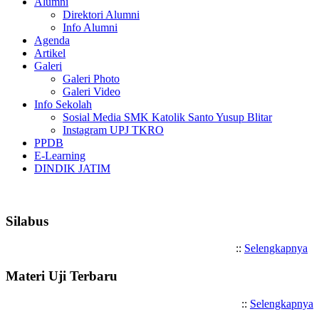
Alumni
Direktori Alumni
Info Alumni
Agenda
Artikel
Galeri
Galeri Photo
Galeri Video
Info Sekolah
Sosial Media SMK Katolik Santo Yusup Blitar
Instagram UPJ TKRO
PPDB
E-Learning
DINDIK JATIM
Selamat Datang di SMK Katoli
Silabus
::
Selengkapnya
Materi Uji Terbaru
::
Selengkapnya