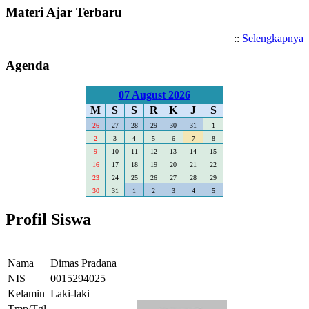
Materi Ajar Terbaru
::
Selengkapnya
Agenda
07 August 2026
M
S
S
R
K
J
S
26
27
28
29
30
31
1
2
3
4
5
6
7
8
9
10
11
12
13
14
15
16
17
18
19
20
21
22
23
24
25
26
27
28
29
30
31
1
2
3
4
5
Profil Siswa
Nama
Dimas Pradana
NIS
0015294025
Kelamin
Laki-laki
Tmp/Tgl