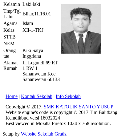
Kelamin
Laki-laki
Tmp/Tgl
Blitar,11.16.01
Lahir
Agama
Islam
Kelas
XII-1-TKJ
STTB
NEM
Orang
Kiki Satya
tua
Inggriana
Alamat
Jl. Legundi 69 RT
Rumah
1 RW 1
Sananwetan Kec.
Sananwetan 66133
Home
|
Kontak Sekolah
|
Info Sekolah
Copyright © 2017.
SMK KATOLIK SANTO YUSUP
Website engine's code is copyright © 2017 Tim Balitbang
Kemdikbud versi 16032024
Best viewed in Mozilla Firefox 1024 x 768 resolution.
Setup by
Website Sekolah Gratis
.