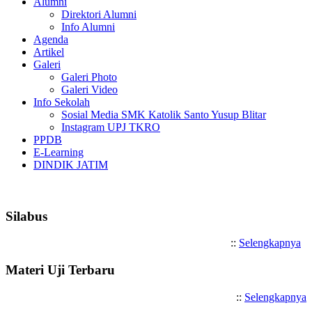
Alumni
Direktori Alumni
Info Alumni
Agenda
Artikel
Galeri
Galeri Photo
Galeri Video
Info Sekolah
Sosial Media SMK Katolik Santo Yusup Blitar
Instagram UPJ TKRO
PPDB
E-Learning
DINDIK JATIM
Selamat Datang di SMK Katoli
Silabus
::
Selengkapnya
Materi Uji Terbaru
::
Selengkapnya