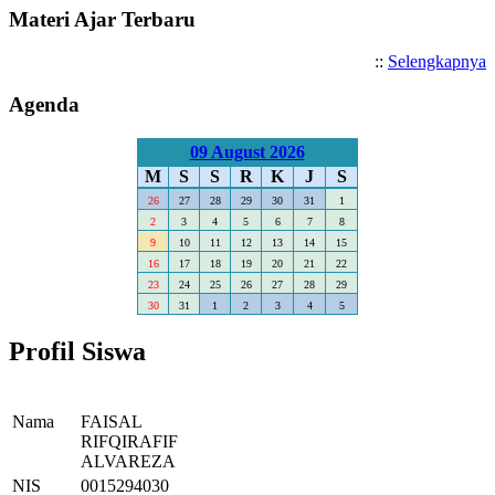
Materi Ajar Terbaru
::
Selengkapnya
Agenda
09 August 2026
M
S
S
R
K
J
S
26
27
28
29
30
31
1
2
3
4
5
6
7
8
9
10
11
12
13
14
15
16
17
18
19
20
21
22
23
24
25
26
27
28
29
30
31
1
2
3
4
5
Profil Siswa
Nama
FAISAL
RIFQIRAFIF
ALVAREZA
NIS
0015294030