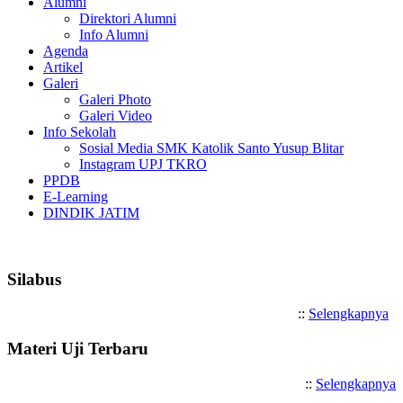
Alumni
Direktori Alumni
Info Alumni
Agenda
Artikel
Galeri
Galeri Photo
Galeri Video
Info Sekolah
Sosial Media SMK Katolik Santo Yusup Blitar
Instagram UPJ TKRO
PPDB
E-Learning
DINDIK JATIM
Selamat Datang di SMK Katol
Silabus
::
Selengkapnya
Materi Uji Terbaru
::
Selengkapnya