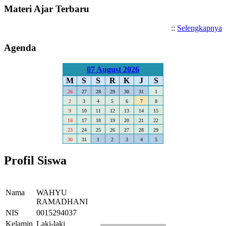
Materi Ajar Terbaru
::
Selengkapnya
Agenda
07 August 2026
M
S
S
R
K
J
S
26
27
28
29
30
31
1
2
3
4
5
6
7
8
9
10
11
12
13
14
15
16
17
18
19
20
21
22
23
24
25
26
27
28
29
30
31
1
2
3
4
5
Profil Siswa
Nama
WAHYU
RAMADHANI
NIS
0015294037
Kelamin
Laki-laki