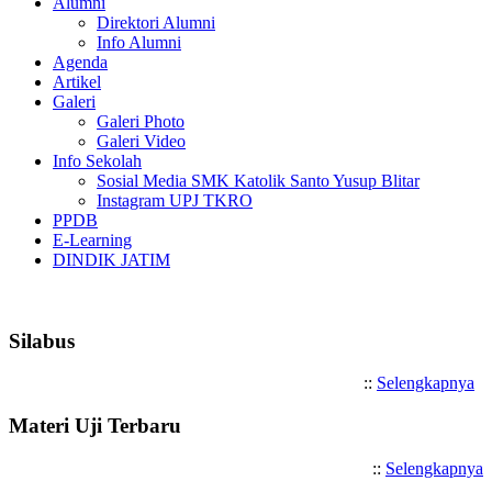
Alumni
Direktori Alumni
Info Alumni
Agenda
Artikel
Galeri
Galeri Photo
Galeri Video
Info Sekolah
Sosial Media SMK Katolik Santo Yusup Blitar
Instagram UPJ TKRO
PPDB
E-Learning
DINDIK JATIM
Selamat Datang di SMK Kato
Silabus
::
Selengkapnya
Materi Uji Terbaru
::
Selengkapnya