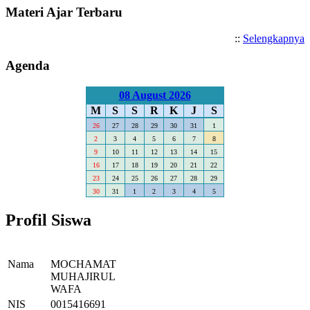
Materi Ajar Terbaru
::
Selengkapnya
Agenda
08 August 2026
M
S
S
R
K
J
S
26
27
28
29
30
31
1
2
3
4
5
6
7
8
9
10
11
12
13
14
15
16
17
18
19
20
21
22
23
24
25
26
27
28
29
30
31
1
2
3
4
5
Profil Siswa
Nama
MOCHAMAT
MUHAJIRUL
WAFA
NIS
0015416691