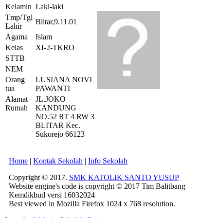
Kelamin
Laki-laki
Tmp/Tgl
Blitar,9.11.01
Lahir
Agama
Islam
Kelas
XI-2-TKRO
STTB
NEM
Orang
LUSIANA NOVI
tua
PAWANTI
Alamat
JL.JOKO
Rumah
KANDUNG
NO.52 RT 4 RW 3
BLITAR Kec.
Sukorejo 66123
Home
|
Kontak Sekolah
|
Info Sekolah
Copyright © 2017.
SMK KATOLIK SANTO YUSUP
Website engine's code is copyright © 2017 Tim Balitbang
Kemdikbud versi 16032024
Best viewed in Mozilla Firefox 1024 x 768 resolution.