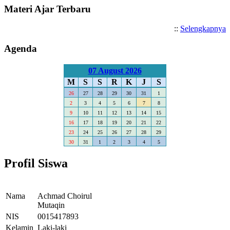
Materi Ajar Terbaru
::
Selengkapnya
Agenda
07 August 2026
M
S
S
R
K
J
S
26
27
28
29
30
31
1
2
3
4
5
6
7
8
9
10
11
12
13
14
15
16
17
18
19
20
21
22
23
24
25
26
27
28
29
30
31
1
2
3
4
5
Profil Siswa
Nama
Achmad Choirul
Mutaqin
NIS
0015417893
Kelamin
Laki-laki