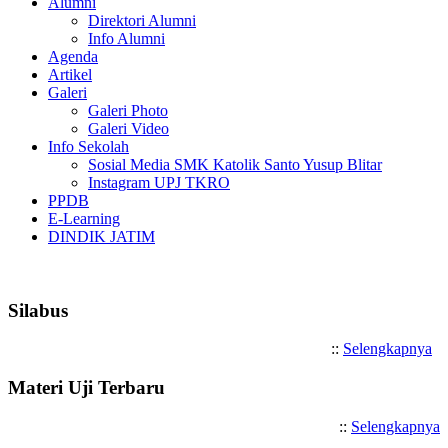
Alumni
Direktori Alumni
Info Alumni
Agenda
Artikel
Galeri
Galeri Photo
Galeri Video
Info Sekolah
Sosial Media SMK Katolik Santo Yusup Blitar
Instagram UPJ TKRO
PPDB
E-Learning
DINDIK JATIM
Selamat Datang di SMK Katolik
Silabus
::
Selengkapnya
Materi Uji Terbaru
::
Selengkapnya