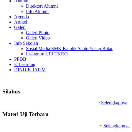
Alumni
Direktori Alumni
Info Alumni
Agenda
Artikel
Galeri
Galeri Photo
Galeri Video
Info Sekolah
Sosial Media SMK Katolik Santo Yusup Blitar
Instagram UPJ TKRO
PPDB
E-Learning
DINDIK JATIM
Selamat Datang di SMK Katoli
Silabus
::
Selengkapnya
Materi Uji Terbaru
::
Selengkapnya