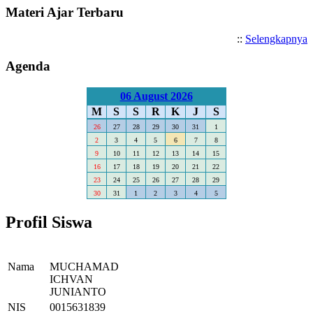
Materi Ajar Terbaru
::
Selengkapnya
Agenda
06 August 2026
M
S
S
R
K
J
S
26
27
28
29
30
31
1
2
3
4
5
6
7
8
9
10
11
12
13
14
15
16
17
18
19
20
21
22
23
24
25
26
27
28
29
30
31
1
2
3
4
5
Profil Siswa
Nama
MUCHAMAD
ICHVAN
JUNIANTO
NIS
0015631839