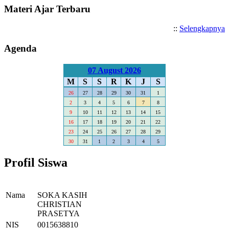
Materi Ajar Terbaru
::
Selengkapnya
Agenda
07 August 2026
M
S
S
R
K
J
S
26
27
28
29
30
31
1
2
3
4
5
6
7
8
9
10
11
12
13
14
15
16
17
18
19
20
21
22
23
24
25
26
27
28
29
30
31
1
2
3
4
5
Profil Siswa
Nama
SOKA KASIH
CHRISTIAN
PRASETYA
NIS
0015638810