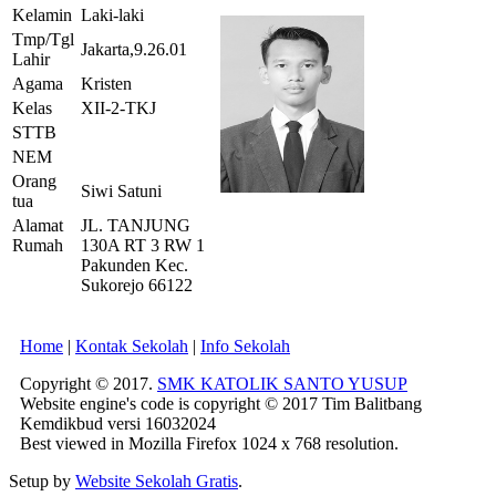
Kelamin
Laki-laki
Tmp/Tgl
Jakarta,9.26.01
Lahir
Agama
Kristen
Kelas
XII-2-TKJ
STTB
NEM
Orang
Siwi Satuni
tua
Alamat
JL. TANJUNG
Rumah
130A RT 3 RW 1
Pakunden Kec.
Sukorejo 66122
Home
|
Kontak Sekolah
|
Info Sekolah
Copyright © 2017.
SMK KATOLIK SANTO YUSUP
Website engine's code is copyright © 2017 Tim Balitbang
Kemdikbud versi 16032024
Best viewed in Mozilla Firefox 1024 x 768 resolution.
Setup by
Website Sekolah Gratis
.