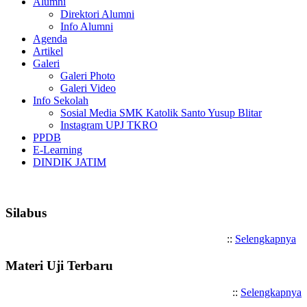
Alumni
Direktori Alumni
Info Alumni
Agenda
Artikel
Galeri
Galeri Photo
Galeri Video
Info Sekolah
Sosial Media SMK Katolik Santo Yusup Blitar
Instagram UPJ TKRO
PPDB
E-Learning
DINDIK JATIM
Selamat Datang di SMK Katoli
Silabus
::
Selengkapnya
Materi Uji Terbaru
::
Selengkapnya