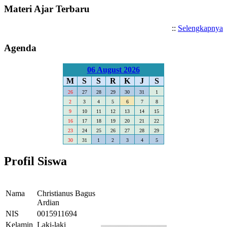
Materi Ajar Terbaru
::
Selengkapnya
Agenda
06 August 2026
M
S
S
R
K
J
S
26
27
28
29
30
31
1
2
3
4
5
6
7
8
9
10
11
12
13
14
15
16
17
18
19
20
21
22
23
24
25
26
27
28
29
30
31
1
2
3
4
5
Profil Siswa
Nama
Christianus Bagus
Ardian
NIS
0015911694
Kelamin
Laki-laki