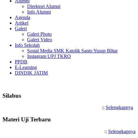
Alumni
Direktori Alumni
Info Alumni
Agenda
Artikel
Galeri
Galeri Photo
Galeri Video
Info Sekolah
Sosial Media SMK Katolik Santo Yusup Blitar
Instagram UPJ TKRO
PPDB
E-Learning
DINDIK JATIM
Selamat Datang di SMK Katoli
Silabus
::
Selengkapnya
Materi Uji Terbaru
::
Selengkapnya