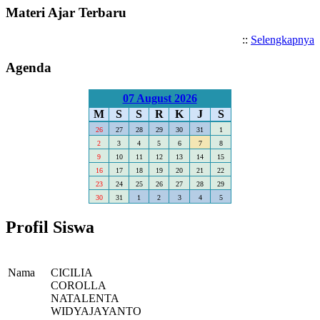
Materi Ajar Terbaru
::
Selengkapnya
Agenda
07 August 2026
M
S
S
R
K
J
S
26
27
28
29
30
31
1
2
3
4
5
6
7
8
9
10
11
12
13
14
15
16
17
18
19
20
21
22
23
24
25
26
27
28
29
30
31
1
2
3
4
5
Profil Siswa
Nama
CICILIA
COROLLA
NATALENTA
WIDYAJAYANTO