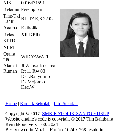
NIS
0016471591
Kelamin
Perempuan
Tmp/Tgl
BLITAR,3.22.02
Lahir
Agama
Katholik
Kelas
XII-DPIB
STTB
NEM
Orang
WIDYAWATI
tua
Alamat
Jl.Wijaya Kusuma
Rumah
Rt 11 Rw 03
Dsn.Banyuurip
Ds.Mojorejo
Kec.W
Home
|
Kontak Sekolah
|
Info Sekolah
Copyright © 2017.
SMK KATOLIK SANTO YUSUP
Website engine's code is copyright © 2017 Tim Balitbang
Kemdikbud versi 16032024
Best viewed in Mozilla Firefox 1024 x 768 resolution.