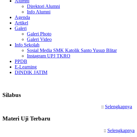
Alumni
Direktori Alumni
Info Alumni
Agenda
Artikel
Galeri
Galeri Photo
Galeri Video
Info Sekolah
Sosial Media SMK Katolik Santo Yusup Blitar
Instagram UPJ TKRO
PPDB
E-Learning
DINDIK JATIM
Selamat Datang di SMK Katoli
Silabus
::
Selengkapnya
Materi Uji Terbaru
::
Selengkapnya