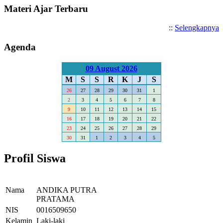
Materi Ajar Terbaru
::
Selengkapnya
Agenda
09 August 2026
M
S
S
R
K
J
S
26
27
28
29
30
31
1
2
3
4
5
6
7
8
9
10
11
12
13
14
15
16
17
18
19
20
21
22
23
24
25
26
27
28
29
30
31
1
2
3
4
5
Profil Siswa
Nama
ANDIKA PUTRA
PRATAMA
NIS
0016509650
Kelamin
Laki-laki