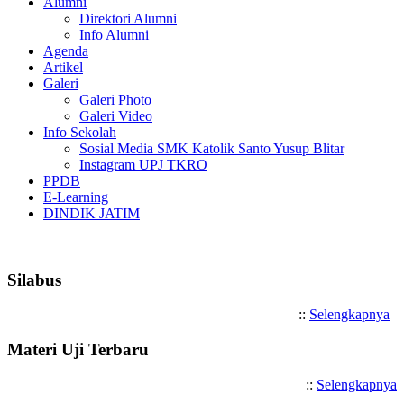
Alumni
Direktori Alumni
Info Alumni
Agenda
Artikel
Galeri
Galeri Photo
Galeri Video
Info Sekolah
Sosial Media SMK Katolik Santo Yusup Blitar
Instagram UPJ TKRO
PPDB
E-Learning
DINDIK JATIM
Selamat Datang di SMK Katoli
Silabus
::
Selengkapnya
Materi Uji Terbaru
::
Selengkapnya