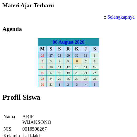
Materi Ajar Terbaru
::
Selengkapnya
Agenda
06 August 2026
M
S
S
R
K
J
S
26
27
28
29
30
31
1
2
3
4
5
6
7
8
9
10
11
12
13
14
15
16
17
18
19
20
21
22
23
24
25
26
27
28
29
30
31
1
2
3
4
5
Profil Siswa
Nama
ARIF
WIJAKSONO
NIS
0016598267
Kelamin
Laki-laki