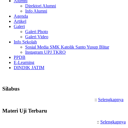
Alumni
Direktori Alumni
Info Alumni
Agenda
Artikel
Galeri
Galeri Photo
Galeri Video
Info Sekolah
Sosial Media SMK Katolik Santo Yusup Blitar
Instagram UPJ TKRO
PPDB
E-Learning
DINDIK JATIM
Selamat Datang di SMK Katolik
Silabus
::
Selengkapnya
Materi Uji Terbaru
::
Selengkapnya