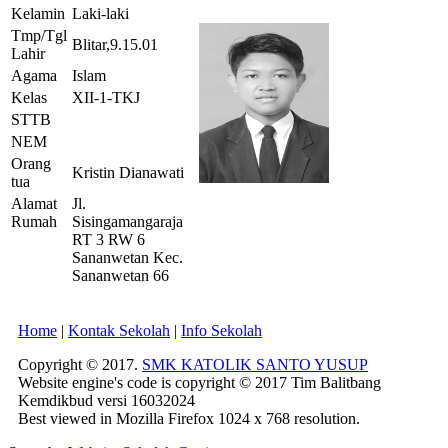
Kelamin
Laki-laki
Tmp/Tgl
Blitar,9.15.01
Lahir
Agama
Islam
Kelas
XII-1-TKJ
STTB
NEM
Orang
Kristin Dianawati
tua
Alamat
Jl.
Rumah
Sisingamangaraja
RT 3 RW 6
Sananwetan Kec.
Sananwetan 66
Home
|
Kontak Sekolah
|
Info Sekolah
Copyright © 2017.
SMK KATOLIK SANTO YUSUP
Website engine's code is copyright © 2017 Tim Balitbang
Kemdikbud versi 16032024
Best viewed in Mozilla Firefox 1024 x 768 resolution.