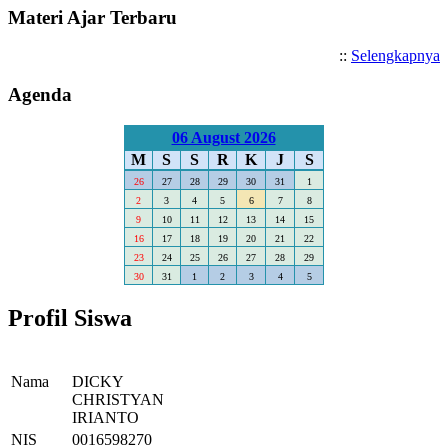
Materi Ajar Terbaru
::
Selengkapnya
Agenda
06 August 2026
M
S
S
R
K
J
S
26
27
28
29
30
31
1
2
3
4
5
6
7
8
9
10
11
12
13
14
15
16
17
18
19
20
21
22
23
24
25
26
27
28
29
30
31
1
2
3
4
5
Profil Siswa
Nama
DICKY
CHRISTYAN
IRIANTO
NIS
0016598270