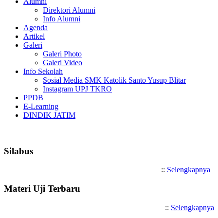
Alumni
Direktori Alumni
Info Alumni
Agenda
Artikel
Galeri
Galeri Photo
Galeri Video
Info Sekolah
Sosial Media SMK Katolik Santo Yusup Blitar
Instagram UPJ TKRO
PPDB
E-Learning
DINDIK JATIM
Selamat Datang di SMK Katoli
Silabus
::
Selengkapnya
Materi Uji Terbaru
::
Selengkapnya