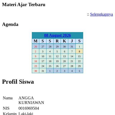
Materi Ajar Terbaru
::
Selengkapnya
Agenda
08 August 2026
M
S
S
R
K
J
S
26
27
28
29
30
31
1
2
3
4
5
6
7
8
9
10
11
12
13
14
15
16
17
18
19
20
21
22
23
24
25
26
27
28
29
30
31
1
2
3
4
5
Profil Siswa
Nama
ANGGA
KURNIAWAN
NIS
0016969504
Kelamin
Laki-laki