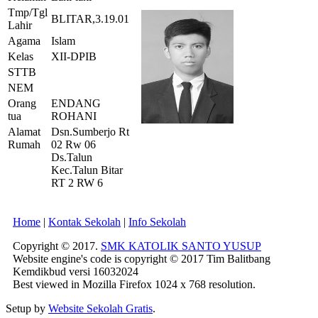
Tmp/Tgl
BLITAR,3.19.01
Lahir
Agama
Islam
Kelas
XII-DPIB
STTB
NEM
Orang
ENDANG
tua
ROHANI
Alamat
Dsn.Sumberjo Rt
Rumah
02 Rw 06
Ds.Talun
Kec.Talun Bitar
RT 2 RW 6
Home
|
Kontak Sekolah
|
Info Sekolah
Copyright © 2017.
SMK KATOLIK SANTO YUSUP
Website engine's code is copyright © 2017 Tim Balitbang
Kemdikbud versi 16032024
Best viewed in Mozilla Firefox 1024 x 768 resolution.
Setup by
Website Sekolah Gratis
.