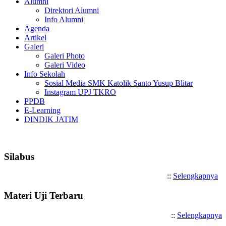
Alumni
Direktori Alumni
Info Alumni
Agenda
Artikel
Galeri
Galeri Photo
Galeri Video
Info Sekolah
Sosial Media SMK Katolik Santo Yusup Blitar
Instagram UPJ TKRO
PPDB
E-Learning
DINDIK JATIM
Selamat Datang di SMK Katoli
Silabus
::
Selengkapnya
Materi Uji Terbaru
::
Selengkapnya