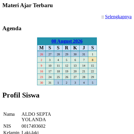
Materi Ajar Terbaru
::
Selengkapnya
Agenda
08 August 2026
M
S
S
R
K
J
S
26
27
28
29
30
31
1
2
3
4
5
6
7
8
9
10
11
12
13
14
15
16
17
18
19
20
21
22
23
24
25
26
27
28
29
30
31
1
2
3
4
5
Profil Siswa
Nama
ALDO SEPTA
YOLANDA
NIS
0017493602
Kelamin
Laki-laki