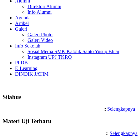
Alumni
Direktori Alumni
Info Alumni
Agenda
Artikel
Galeri
Galeri Photo
Galeri Video
Info Sekolah
Sosial Media SMK Katolik Santo Yusup Blitar
Instagram UPJ TKRO
PPDB
E-Learning
DINDIK JATIM
Selamat Datang di SMK Katoli
Silabus
::
Selengkapnya
Materi Uji Terbaru
::
Selengkapnya