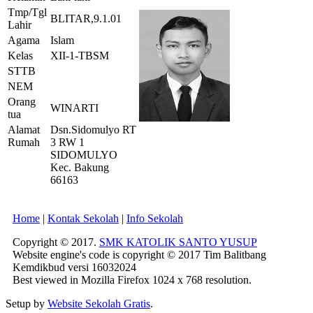
Tmp/Tgl
BLITAR,9.1.01
Lahir
Agama
Islam
Kelas
XII-1-TBSM
STTB
NEM
Orang
WINARTI
tua
Alamat
Dsn.Sidomulyo RT
Rumah
3 RW 1
SIDOMULYO
Kec. Bakung
66163
Home
|
Kontak Sekolah
|
Info Sekolah
Copyright © 2017.
SMK KATOLIK SANTO YUSUP
Website engine's code is copyright © 2017 Tim Balitbang
Kemdikbud versi 16032024
Best viewed in Mozilla Firefox 1024 x 768 resolution.
Setup by
Website Sekolah Gratis
.