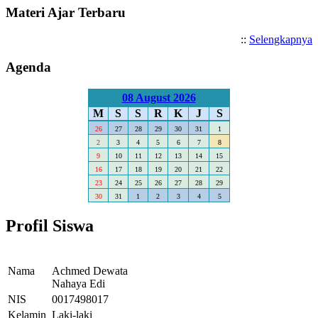
Materi Ajar Terbaru
::
Selengkapnya
Agenda
08 August 2026
M
S
S
R
K
J
S
26
27
28
29
30
31
1
2
3
4
5
6
7
8
9
10
11
12
13
14
15
16
17
18
19
20
21
22
23
24
25
26
27
28
29
30
31
1
2
3
4
5
Profil Siswa
Nama
Achmed Dewata
Nahaya Edi
NIS
0017498017
Kelamin
Laki-laki