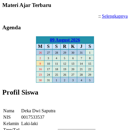
Materi Ajar Terbaru
::
Selengkapnya
Agenda
09 August 2026
M
S
S
R
K
J
S
26
27
28
29
30
31
1
2
3
4
5
6
7
8
9
10
11
12
13
14
15
16
17
18
19
20
21
22
23
24
25
26
27
28
29
30
31
1
2
3
4
5
Profil Siswa
Nama
Deka Dwi Saputra
NIS
0017533537
Kelamin
Laki-laki
Tmp/Tgl