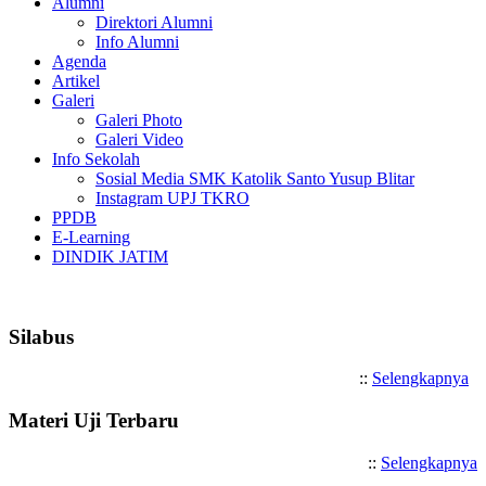
Alumni
Direktori Alumni
Info Alumni
Agenda
Artikel
Galeri
Galeri Photo
Galeri Video
Info Sekolah
Sosial Media SMK Katolik Santo Yusup Blitar
Instagram UPJ TKRO
PPDB
E-Learning
DINDIK JATIM
Selamat Datang di SMK Katoli
Silabus
::
Selengkapnya
Materi Uji Terbaru
::
Selengkapnya