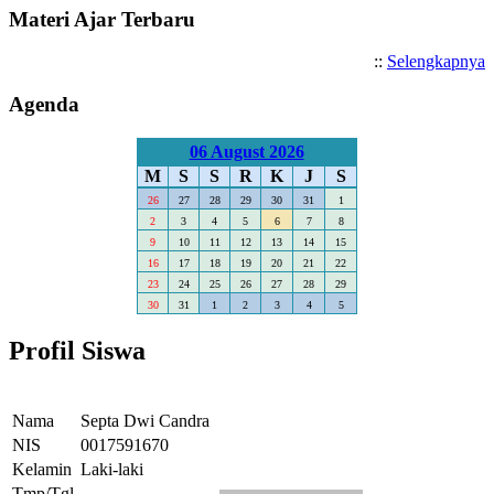
Materi Ajar Terbaru
::
Selengkapnya
Agenda
06 August 2026
M
S
S
R
K
J
S
26
27
28
29
30
31
1
2
3
4
5
6
7
8
9
10
11
12
13
14
15
16
17
18
19
20
21
22
23
24
25
26
27
28
29
30
31
1
2
3
4
5
Profil Siswa
Nama
Septa Dwi Candra
NIS
0017591670
Kelamin
Laki-laki
Tmp/Tgl