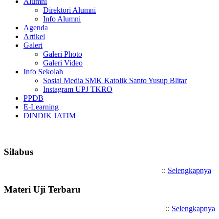
Alumni
Direktori Alumni
Info Alumni
Agenda
Artikel
Galeri
Galeri Photo
Galeri Video
Info Sekolah
Sosial Media SMK Katolik Santo Yusup Blitar
Instagram UPJ TKRO
PPDB
E-Learning
DINDIK JATIM
Selamat Datang di SMK Katoli
Silabus
::
Selengkapnya
Materi Uji Terbaru
::
Selengkapnya