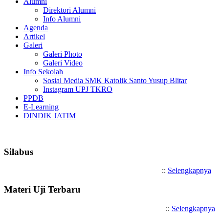
Alumni
Direktori Alumni
Info Alumni
Agenda
Artikel
Galeri
Galeri Photo
Galeri Video
Info Sekolah
Sosial Media SMK Katolik Santo Yusup Blitar
Instagram UPJ TKRO
PPDB
E-Learning
DINDIK JATIM
Selamat Datang di SMK Katoli
Silabus
::
Selengkapnya
Materi Uji Terbaru
::
Selengkapnya