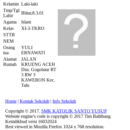
Kelamin
Laki-laki
Tmp/Tgl
Blitar,8.3.01
Lahir
Agama
Islam
Kelas
XI-3-TKRO
STTB
NEM
Orang
YULI
tua
ERNAWATI
Alamat
JALAN
Rumah
KRUENG ACEH
Dsn. Gogolatar RT
3 RW 3
KAWERON Kec.
Talu
Home
|
Kontak Sekolah
|
Info Sekolah
Copyright © 2017.
SMK KATOLIK SANTO YUSUP
Website engine's code is copyright © 2017 Tim Balitbang
Kemdikbud versi 16032024
Best viewed in Mozilla Firefox 1024 x 768 resolution.