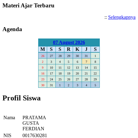
Materi Ajar Terbaru
::
Selengkapnya
Agenda
07 August 2026
M
S
S
R
K
J
S
26
27
28
29
30
31
1
2
3
4
5
6
7
8
9
10
11
12
13
14
15
16
17
18
19
20
21
22
23
24
25
26
27
28
29
30
31
1
2
3
4
5
Profil Siswa
Nama
PRATAMA
GUSTA
FERDIAN
NIS
0017630281