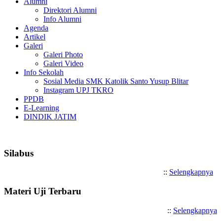
Alumni
Direktori Alumni
Info Alumni
Agenda
Artikel
Galeri
Galeri Photo
Galeri Video
Info Sekolah
Sosial Media SMK Katolik Santo Yusup Blitar
Instagram UPJ TKRO
PPDB
E-Learning
DINDIK JATIM
Selamat Datang di SMK Katoli
Silabus
::
Selengkapnya
Materi Uji Terbaru
::
Selengkapnya