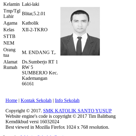
Kelamin
Laki-laki
Tmp/Tgl
Blitar,5.2.01
Lahir
Agama
Katholik
Kelas
XII-2-TKRO
STTB
NEM
Orang
M. ENDANG T,.
tua
Alamat
Ds.Sumberjo RT 1
Rumah
RW 5
SUMBERJO Kec.
Kademangan
66161
Home
|
Kontak Sekolah
|
Info Sekolah
Copyright © 2017.
SMK KATOLIK SANTO YUSUP
Website engine's code is copyright © 2017 Tim Balitbang
Kemdikbud versi 16032024
Best viewed in Mozilla Firefox 1024 x 768 resolution.