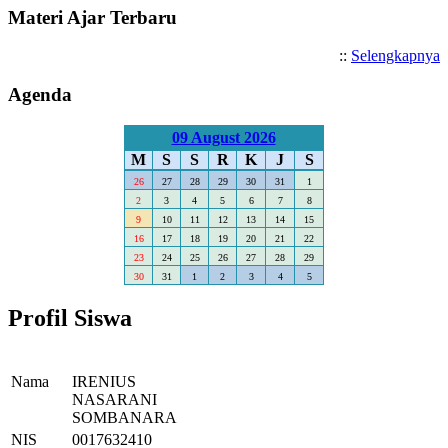
Materi Ajar Terbaru
::
Selengkapnya
Agenda
09 August 2026
M
S
S
R
K
J
S
26
27
28
29
30
31
1
2
3
4
5
6
7
8
9
10
11
12
13
14
15
16
17
18
19
20
21
22
23
24
25
26
27
28
29
30
31
1
2
3
4
5
Profil Siswa
Nama
IRENIUS
NASARANI
SOMBANARA
NIS
0017632410