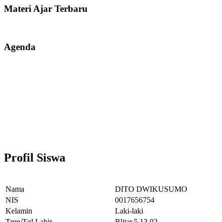
Materi Ajar Terbaru
Agenda
Profil Siswa
Nama
DITO DWIKUSUMO
NIS
0017656754
Kelamin
Laki-laki
Tmp/Tgl Lahir
Blitar,5.13.02