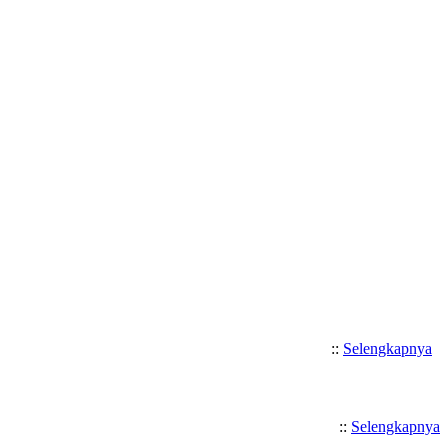
Selamat Datang di SMK Katolik Santo 
::
Selengkapnya
::
Selengkapnya