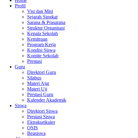
Home
Profil
Visi dan Misi
Sejarah Singkat
Sarana & Prasarana
Struktur Organisasi
Kepala Sekolah
Kemitraan
Program Kerja
Kondisi Siswa
Komite Sekolah
Prestasi
Guru
Direktori Guru
Silabus
Materi Ajar
Materi Uji
Prestasi Guru
Kalender Akademik
Siswa
Direktori Siswa
Prestasi Siswa
Ektrakurikuler
OSIS
Beasiswa