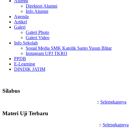
Alumni
Direktori Alumni
Info Alumni
Agenda
Artikel
Galeri
Galeri Photo
Galeri Video
Info Sekolah
Sosial Media SMK Katolik Santo Yusup Blitar
Instagram UPJ TKRO
PPDB
E-Learning
DINDIK JATIM
Selamat Datang di SMK Katolik
Silabus
::
Selengkapnya
Materi Uji Terbaru
::
Selengkapnya