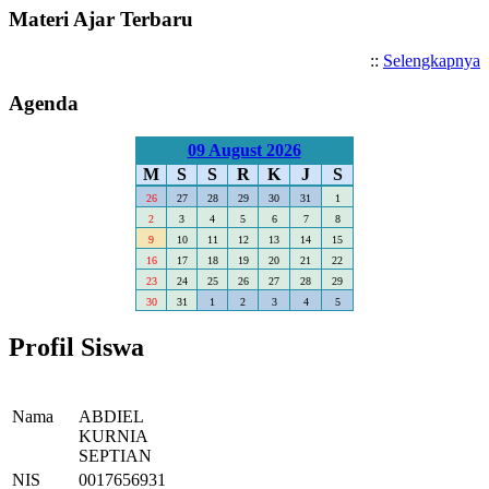
Materi Ajar Terbaru
::
Selengkapnya
Agenda
09 August 2026
M
S
S
R
K
J
S
26
27
28
29
30
31
1
2
3
4
5
6
7
8
9
10
11
12
13
14
15
16
17
18
19
20
21
22
23
24
25
26
27
28
29
30
31
1
2
3
4
5
Profil Siswa
Nama
ABDIEL
KURNIA
SEPTIAN
NIS
0017656931