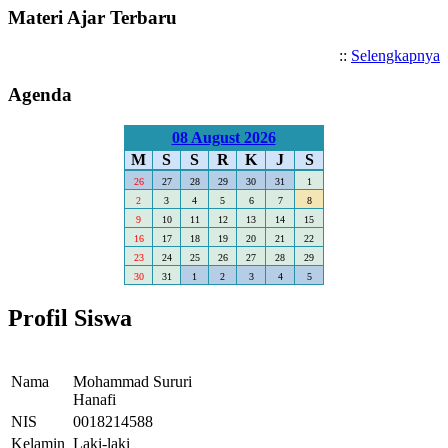
Materi Ajar Terbaru
::
Selengkapnya
Agenda
08 August 2026
M
S
S
R
K
J
S
26
27
28
29
30
31
1
2
3
4
5
6
7
8
9
10
11
12
13
14
15
16
17
18
19
20
21
22
23
24
25
26
27
28
29
30
31
1
2
3
4
5
Profil Siswa
Nama
Mohammad Sururi
Hanafi
NIS
0018214588
Kelamin
Laki-laki