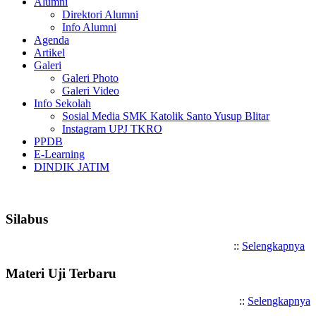
Alumni
Direktori Alumni
Info Alumni
Agenda
Artikel
Galeri
Galeri Photo
Galeri Video
Info Sekolah
Sosial Media SMK Katolik Santo Yusup Blitar
Instagram UPJ TKRO
PPDB
E-Learning
DINDIK JATIM
Selamat Datang di SMK Katolik 
Silabus
::
Selengkapnya
Materi Uji Terbaru
::
Selengkapnya