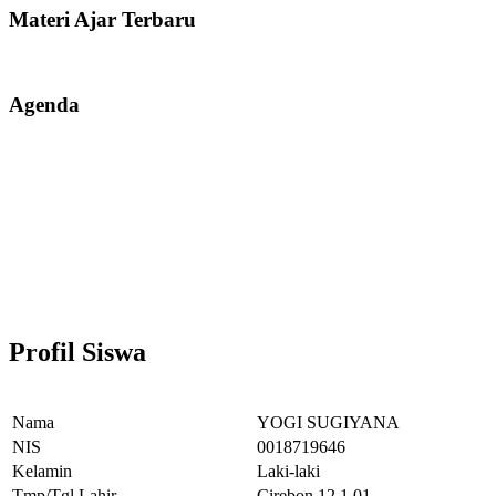
Materi Ajar Terbaru
Agenda
Profil Siswa
Nama
YOGI SUGIYANA
NIS
0018719646
Kelamin
Laki-laki
Tmp/Tgl Lahir
Cirebon,12.1.01