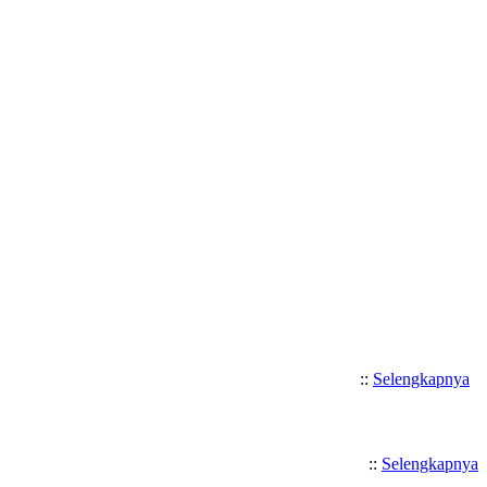
Selamat Datang di SMK Katolik 
::
Selengkapnya
::
Selengkapnya