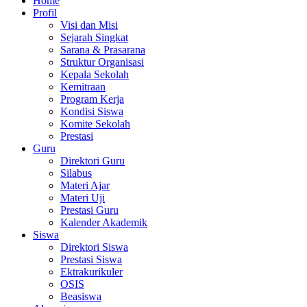
Home
Profil
Visi dan Misi
Sejarah Singkat
Sarana & Prasarana
Struktur Organisasi
Kepala Sekolah
Kemitraan
Program Kerja
Kondisi Siswa
Komite Sekolah
Prestasi
Guru
Direktori Guru
Silabus
Materi Ajar
Materi Uji
Prestasi Guru
Kalender Akademik
Siswa
Direktori Siswa
Prestasi Siswa
Ektrakurikuler
OSIS
Beasiswa