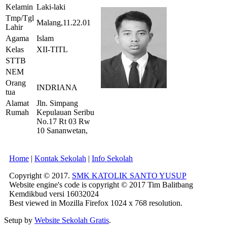
Kelamin
Laki-laki
Tmp/Tgl
Malang,11.22.01
Lahir
Agama
Islam
Kelas
XII-TITL
STTB
NEM
Orang
INDRIANA
tua
Alamat
Jln. Simpang
Rumah
Kepulauan Seribu
No.17 Rt 03 Rw
10 Sananwetan,
Home
|
Kontak Sekolah
|
Info Sekolah
Copyright © 2017.
SMK KATOLIK SANTO YUSUP
Website engine's code is copyright © 2017 Tim Balitbang
Kemdikbud versi 16032024
Best viewed in Mozilla Firefox 1024 x 768 resolution.
Setup by
Website Sekolah Gratis
.