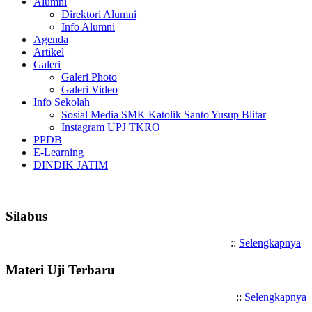
Alumni
Direktori Alumni
Info Alumni
Agenda
Artikel
Galeri
Galeri Photo
Galeri Video
Info Sekolah
Sosial Media SMK Katolik Santo Yusup Blitar
Instagram UPJ TKRO
PPDB
E-Learning
DINDIK JATIM
Selamat Datang di SMK Katolik
Silabus
::
Selengkapnya
Materi Uji Terbaru
::
Selengkapnya