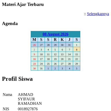
Materi Ajar Terbaru
::
Selengkapnya
Agenda
08 August 2026
M
S
S
R
K
J
S
26
27
28
29
30
31
1
2
3
4
5
6
7
8
9
10
11
12
13
14
15
16
17
18
19
20
21
22
23
24
25
26
27
28
29
30
31
1
2
3
4
5
Profil Siswa
Nama
AHMAD
SYIFAUR
RAMADHAN
NIS
0018927876