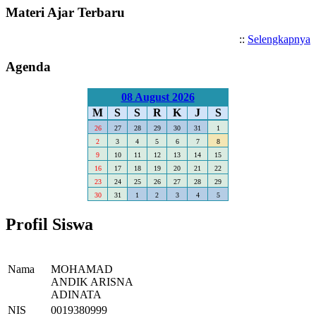
Materi Ajar Terbaru
::
Selengkapnya
Agenda
08 August 2026
M
S
S
R
K
J
S
26
27
28
29
30
31
1
2
3
4
5
6
7
8
9
10
11
12
13
14
15
16
17
18
19
20
21
22
23
24
25
26
27
28
29
30
31
1
2
3
4
5
Profil Siswa
Nama
MOHAMAD
ANDIK ARISNA
ADINATA
NIS
0019380999