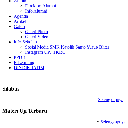
Alumni
Direktori Alumni
Info Alumni
Agenda
Artikel
Galeri
Galeri Photo
Galeri Video
Info Sekolah
Sosial Media SMK Katolik Santo Yusup Blitar
Instagram UPJ TKRO
PPDB
E-Learning
DINDIK JATIM
Selamat Datang di SMK Katolik S
Silabus
::
Selengkapnya
Materi Uji Terbaru
::
Selengkapnya