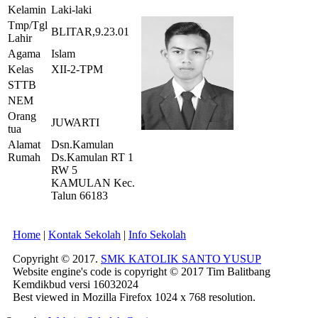
Kelamin
Laki-laki
Tmp/Tgl
BLITAR,9.23.01
Lahir
Agama
Islam
Kelas
XII-2-TPM
STTB
NEM
Orang
JUWARTI
tua
Alamat
Dsn.Kamulan
Rumah
Ds.Kamulan RT 1
RW 5
KAMULAN Kec.
Talun 66183
Home
|
Kontak Sekolah
|
Info Sekolah
Copyright © 2017.
SMK KATOLIK SANTO YUSUP
Website engine's code is copyright © 2017 Tim Balitbang
Kemdikbud versi 16032024
Best viewed in Mozilla Firefox 1024 x 768 resolution.