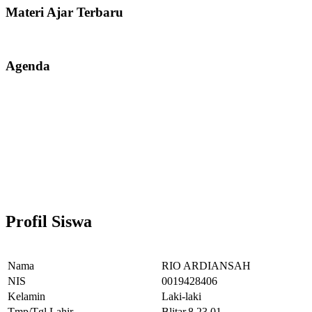
Materi Ajar Terbaru
Agenda
Profil Siswa
Nama
RIO ARDIANSAH
NIS
0019428406
Kelamin
Laki-laki
Tmp/Tgl Lahir
Blitar,8.23.01