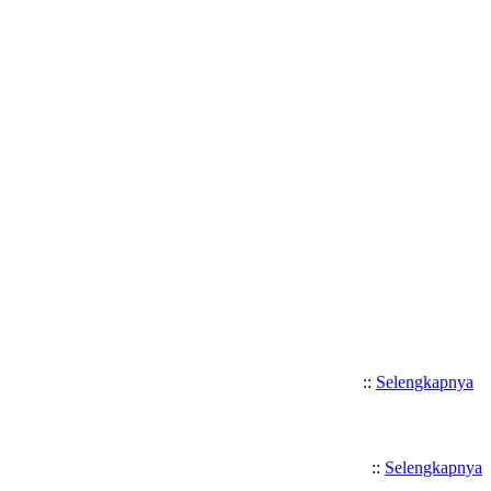
Selamat Datang di SMK Katolik
::
Selengkapnya
::
Selengkapnya