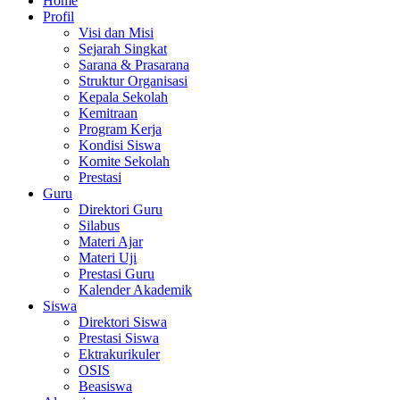
Home
Profil
Visi dan Misi
Sejarah Singkat
Sarana & Prasarana
Struktur Organisasi
Kepala Sekolah
Kemitraan
Program Kerja
Kondisi Siswa
Komite Sekolah
Prestasi
Guru
Direktori Guru
Silabus
Materi Ajar
Materi Uji
Prestasi Guru
Kalender Akademik
Siswa
Direktori Siswa
Prestasi Siswa
Ektrakurikuler
OSIS
Beasiswa